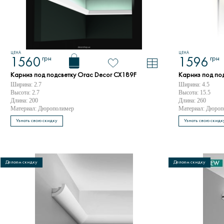
ЦЕНА
ЦЕНА
грн
грн
1560
1596
Карниз под подсветку Orac Decor CX189F
Карниз под по
Ширина: 2.7
Ширина: 4.5
Высота: 2.7
Высота: 15.5
Длина: 200
Длина: 260
Материал: Дюрополимер
Материал: Дюроп
Узнать свою скидку
Узнать свою скидк
Делаем скидку
Делаем скидку