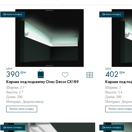
Делаем скидку
Делаем скидку
ЦЕНА
ЦЕНА
грн
грн
390
402
Карниз под подсветку Orac Decor CX189
Карниз под по
Ширина: 2.7
Ширина: 3
Высота: 2.7
Высота: 3.4
Длина: 200
Длина: 200
Материал: Дюрополимер
Материал: Дюроп
Узнать свою скидку
Узнать свою скидк
Делаем скидку
Делаем скидку