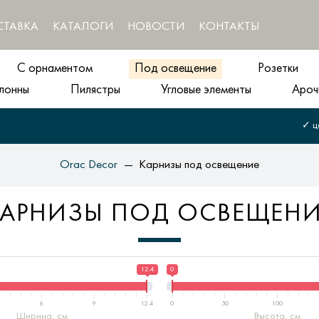
СТАВКА
КАТАЛОГИ
НОВОСТИ
КОНТАКТЫ
С орнаментом
Под освещение
Розетки
лонны
Пилястры
Угловые элементы
Ароч
✓ ц
Orac Decor
Карнизы под освещение
КАРНИЗЫ ПОД ОСВЕЩЕНИ
12.4
0
6
9
12.4
0
50
100
Ширина, см
Высота, см