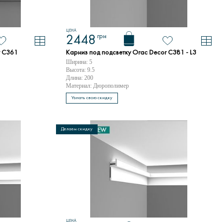
ЦЕНА
грн
2448
r C361
Карниз под подсветку Orac Decor C381 - L3
Ширина: 5
Высота: 9.5
Длина: 200
Материал: Дюрополимер
Узнать свою скидку
Делаем скидку
ЦЕНА