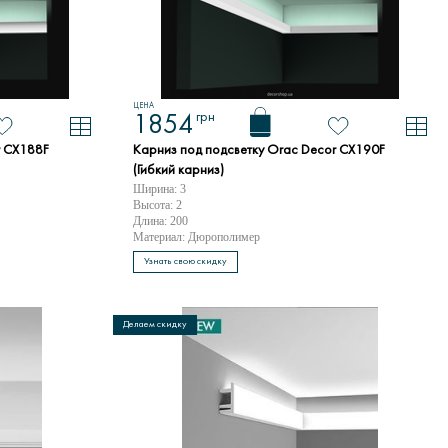
ЦЕНА
грн
1854
r CX188F
Карниз под подсветку Orac Decor CX190F
(Гибкий карниз)
Ширина: 3
Высота: 2
Длина: 200
Материал: Дюрополимер
Узнать свою скидку
Делаем скидку