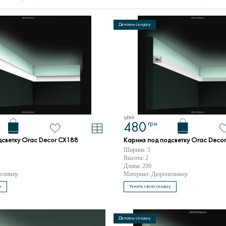
Делаем скидку
ЦЕНА
грн
480
дсветку Orac Decor CX188
Карниз под подсветку Orac Deco
Ширина: 3
Высота: 2
Длина: 200
олимер
Материал: Дюрополимер
у
Узнать свою скидку
Делаем скидку