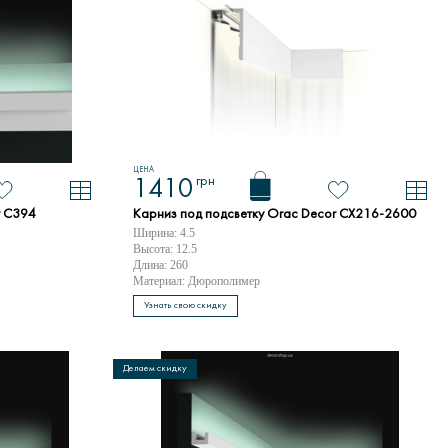
ЦЕНА
грн
1410
r C394
Карниз под подсветку Orac Decor CX216-2600
Ширина: 4.5
Высота: 12.5
Длина: 260
Материал: Дюрополимер
Узнать свою скидку
Делаем скидку