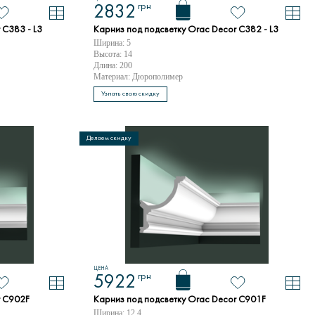
грн
2832
 C383 - L3
Карниз под подсветку Orac Decor C382 - L3
Ширина: 5
Высота: 14
Длина: 200
Материал: Дюрополимер
Узнать свою скидку
Делаем скидку
ЦЕНА
грн
5922
r C902F
Карниз под подсветку Orac Decor C901F
Ширина: 12.4