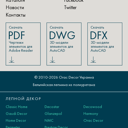
Каталоги
Facebook
Новости
Twitter
Контакты
Скачать
Скачать
Скачать
PDF
DWG
DFX
Чертежи
3D-модели
3D-модели
элементов для
элементов для
элементов для
Adobe Reader
AutoCAD
AutoCAD
© 2010-2026 Orac Decor Украина
Бельгийская лепнина из полиуретана
ЛЕПНОЙ ДЕКОР
Classic Home
Decostar
Decowood
Gaudi Decor
Glanzepol
Harmony
Home Decor
NMC
Orac Decor
Perimeter
Prestige Decor