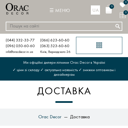
0
0
UA
МЕНЮ
0
(044) 332-33-77
(066) 623-60-60
(096) 050-60-60
(063) 523-60-60
info@oracdecor.in.ua
Київ, Вернадского 26
Ми офіційні дилери ліпнини Orac Decor в Україні
✓ ціни зі складу ✓ актуальна наявність ✓ знижки оптовикам і
дизайнерам
ДОСТАВКА
Orac Decor
Доставка