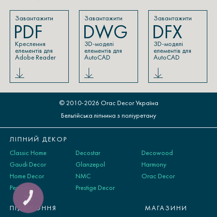
Завантажити
Завантажити
Завантажити
PDF
DWG
DFX
Креслення
3D-моделі
3D-моделі
елементів для
елементів для
елементів для
Adobe Reader
AutoCAD
AutoCAD
© 2010-2026 Orac Decor Україна
Бельгійська ліпнина з поліуретану
ЛІПНИЙ ДЕКОР
Classic Home
Decostar
Decowood
Gaudi Decor
Glanzepol
Harmony
Home Decor
NMC
Orac Decor
Perimeter
Prestige Decor
КНОПКА
ЗВ'ЯЗКУ
ПІДВІКОННЯ
МАГАЗИНИ