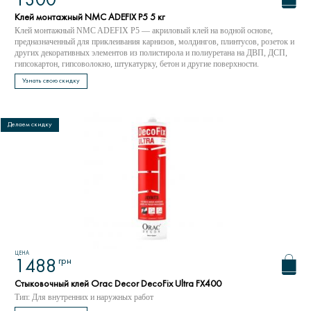
1300
Клей монтажный NMC ADEFIX P5 5 кг
Клей монтажный NMC ADEFIX P5 — акриловый клей на водной основе,
предназначенный для приклеивания карнизов, молдингов, плинтусов, розеток и
других декоративных элементов из полистирола и полиуретана на ДВП, ДСП,
гипсокартон, гипсоволокно, штукатурку, бетон и другие поверхности.
Узнать свою скидку
Делаем скидку
ЦЕНА
грн
1488
Стыковочный клей Orac Decor DecoFix Ultra FX400
Тип: Для внутренних и наружных работ