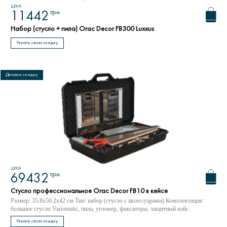
ЦЕНА
грн
11442
Набор (стусло + пила) Orac Decor FB300 Luxxus
Узнать свою скидку
Делаем скидку
ЦЕНА
грн
69432
Стусло профессиональное Orac Decor FB10 в кейсе
Размер: 35.8x50.2x42 см Тип: набор (стусло с аксессуарами) Комплектация:
большое стусло Variomatic, пила, угломер, фиксаторы, защитный кейс
Узнать свою скидку