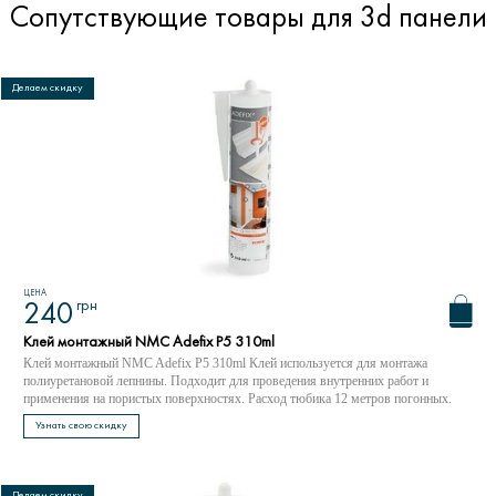
Сопутствующие товары для 3d панели
Делаем скидку
ЦЕНА
грн
240
Клей монтажный NMC Adefix P5 310ml
Клей монтажный NMC Adefix P5 310ml Клей используется для монтажа
полиуретановой лепнины. Подходит для проведения внутренних работ и
применения на пористых поверхностях. Расход тюбика 12 метров погонных.
Узнать свою скидку
Делаем скидку