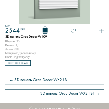
ЦЕНА
грн
2544
3D панель Orac Decor W109
Ширина: 25
Высота: 1,3
Длина: 200
Материал: Дюрополимер
Цвет: Под покраску
Узнать свою скидку
← 3D панель Orac Decor WX218
3D панель Orac Decor WX218F →