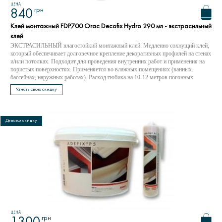
ЦЕНА
грн
840
Клей монтажный FDP700 Orac Decofix Hydro 290 мл - экстрасильный
клей
ЭКСТРАСИЛЬНЫЙ влагостойкий монтажный клей. Медленно сохнущий клей,
который обеспечивает долговечное крепление декоративных профилей на стенах
и/или потолках. Подходит для проведения внутренних работ и применения на
пористых поверхностях. Применяется во влажных помещениях (ванных.
бассейнах, наружных работах). Расход тюбика на 10-12 метров погонных.
Узнать свою скидку
Делаем скидку
ЦЕНА
грн