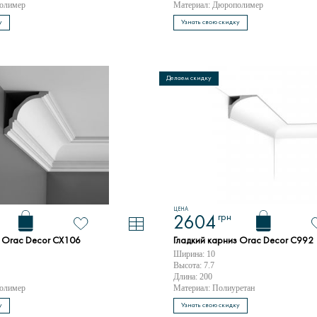
олимер
Материал: Дюрополимер
у
Узнать свою скидку
Делаем скидку
ЦЕНА
грн
2604
з Orac Decor CX106
Гладкий карниз Orac Decor C992
Ширина: 10
Высота: 7.7
Длина: 200
олимер
Материал: Полиуретан
у
Узнать свою скидку