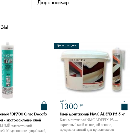
Дюрополимер
изы
Делаем скидку
ЦЕНА
грн
1300
жный FDP700 Orac Decofix
Клей монтажный NMC ADEFIX P5 5 кг
Клей монтажный NMC ADEFIX P5 —
мл - экстрасильный клей
акриловый клей на водной основе,
НЫЙ влагостойкий
предназначенный для приклеивания
лей. Медленно сохнущий клей,