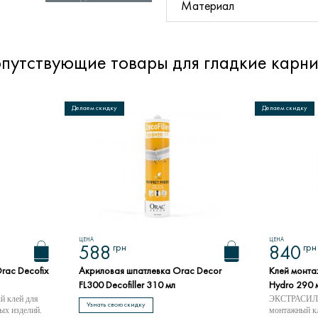
Материал
путствующие товары для гладкие карн
Делаем скидку
Делаем скидку
ЦЕНА
ЦЕНА
грн
грн
588
840
rac Decofix
Акриловая шпатлевка Orac Decor
Клей монта
FL300 Decofiller 310 мл
Hydro 290 
 клей для
ЭКСТРАСИЛЬ
Узнать свою скидку
ых изделий.
монтажный к