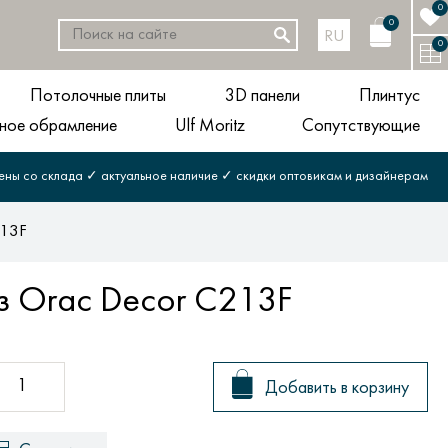
0
0
RU
0
Потолочные плиты
3D панели
Плинтус
ное обрамление
Ulf Moritz
Сопутствующие
ены со склада ✓ актуальное наличие ✓ скидки оптовикам и дизайнерам
213F
з Orac Decor C213F
Добавить в корзину