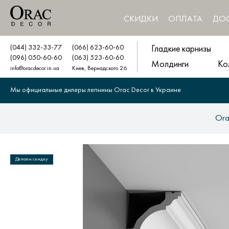
СКИДКИ
ОПЛАТА
ДО
(044) 332-33-77
(066) 623-60-60
Гладкие карнизы
(096) 050-60-60
(063) 523-60-60
Молдинги
Ко
info@oracdecor.in.ua
Киев, Вернадского 26
Мы официальные дилеры лепнины Orac Decor в Украине
Ora
Делаем скидку