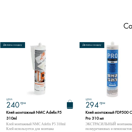
Со
Делаем скидку
Делаем скидку
ЦЕНА
ЦЕНА
грн
грн
240
294
Клей монтажный NMC Adefix P5
Клей монтажный FDP500 O
310ml
Pro 310 мл
Клей монтажный NMC Adefix P5 310ml
ЭКСТРАСИЛЬНЫЙ монтажный
Клей используется для монтажа
полиуретановых и пенопластов