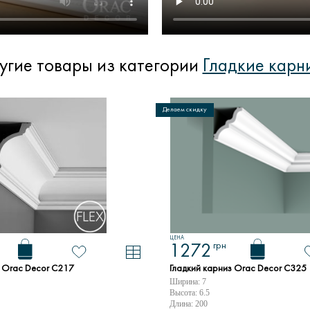
угие товары из категории
Гладкие карн
Делаем скидку
ЦЕНА
грн
1272
з Orac Decor C217
Гладкий карниз Orac Decor C325
Ширина: 7
Высота: 6.5
Длина: 200