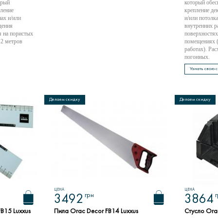
орый
который обес
пление
крепление де
ах и/или
и/или потолк
дения
внутренних р
я на пористых
поверхностях
12 метров
помещениях (
работах). Ра
погонных.
Узнать свою 
Делаем скидку
Делаем скидку
ЦЕНА
ЦЕНА
грн
3492
3864
B15 Luxxus
Пила Orac Decor FB14 Luxxus
Стусло Ora