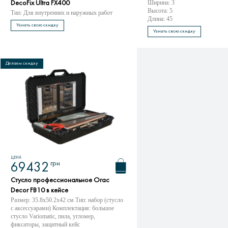
Ширина: 3
DecoFix Ultra FX400
Высота: 5
Тип: Для внутренних и наружных работ
Длина: 45
Узнать свою скидку
Узнать свою скидку
Делаем скидку
ЦЕНА
грн
69432
Стусло профессиональное Orac
Decor FB10 в кейсе
Размер: 35.8x50.2x42 см Тип: набор (стусло
с аксессуарами) Комплектация: большое
стусло Variomatic, пила, угломер,
фиксаторы, защитный кейс