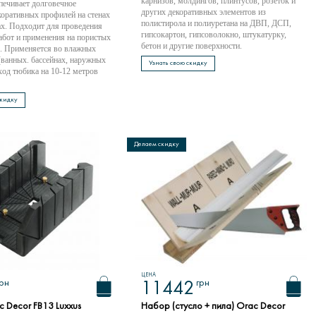
карнизов, молдингов, плинтусов, розеток и
печивает долговечное
других декоративных элементов из
коративных профилей на стенах
полистирола и полиуретана на ДВП, ДСП,
ах. Подходит для проведения
гипсокартон, гипсоволокно, штукатурку,
абот и применения на пористых
бетон и другие поверхности.
. Применяется во влажных
ванных. бассейнах, наружных
Узнать свою скидку
сход тюбика на 10-12 метров
скидку
Делаем скидку
ЦЕНА
грн
грн
11442
c Decor FB13 Luxxus
Набор (стусло + пила) Orac Decor