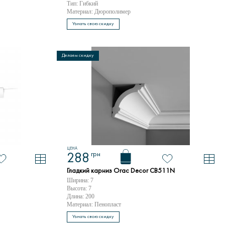
Тип: Гибкий
Материал: Дюрополимер
Узнать свою скидку
Делаем скидку
ЦЕНА
грн
288
Гладкий карниз Orac Decor CB511N
Ширина: 7
Высота: 7
Длина: 200
Материал: Пенопласт
Узнать свою скидку