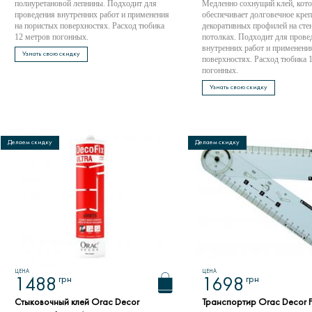
полиуретановой лепнины. Подходит для
Медленно сохнущий клей, кот
проведения внутренних работ и применения
обеспечивает долговечное кре
на пористых поверхностях. Расход тюбика
декоративных профилей на стен
12 метров погонных.
потолках. Подходит для прове
внутренних работ и применени
Узнать свою скидку
поверхностях. Расход тюбика 
погонных.
Узнать свою скидку
Делаем скидку
Делаем скидку
ЦЕНА
ЦЕНА
грн
грн
1488
1698
Стыковочный клей Orac Decor
Транспортир Orac Decor F