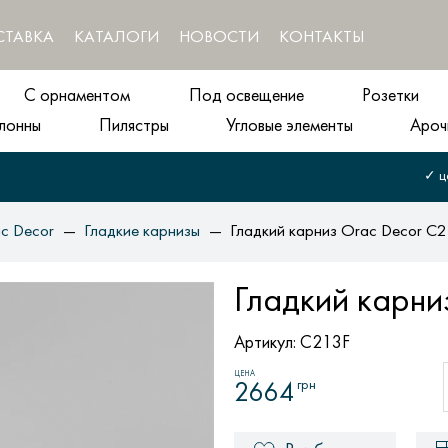
СТАВКА
КАТАЛОГИ
НОВОСТИ
КОНТАКТЫ
С орнаментом
Под освещение
Розетки
лонны
Пилястры
Угловые элементы
Ароч
✓ ц
c Decor
Гладкие карнизы
Гладкий карниз Orac Decor C
Гладкий карни
Артикул:
C213F
ЦЕНА
грн
2664