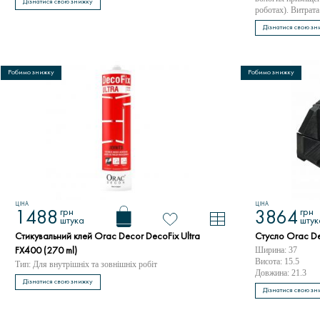
Дізнатися свою знижку
роботах). Витрата
Дізнатися свою зн
Робимо знижку
Робимо знижку
ЦІНА
ЦІНА
грн
грн
1488
3864
штука
штук
Стикувальний клей Orac Decor DecoFix Ultra
Стусло Orac De
Ширина: 37
FX400 (270 ml)
Висота: 15.5
Тип: Для внутрішніх та зовнішніх робіт
Довжина: 21.3
Дізнатися свою знижку
Дізнатися свою зн