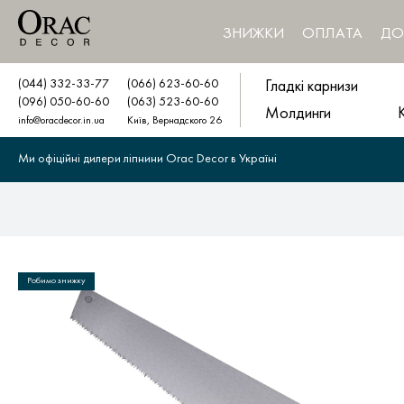
ЗНИЖКИ
ОПЛАТА
ДО
(044) 332-33-77
(066) 623-60-60
Гладкі карнизи
(096) 050-60-60
(063) 523-60-60
Молдинги
info@oracdecor.in.ua
Київ, Вернадского 26
Ми офіційні дилери ліпнини Orac Decor в Україні
Робимо знижку