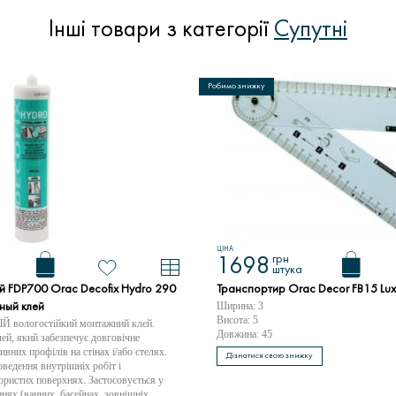
Інші товари з категорії
Супутні
Робимо знижку
ЦІНА
грн
1698
штука
й FDP700 Orac Decofix Hydro 290
Транспортир Orac Decor FB15 Lux
Ширина: 3
ьный клей
Висота: 5
вологостійкий монтажний клей.
Довжина: 45
ей, який забезпечує довговічне
ивних профілів на стінах і/або стелях.
Дізнатися свою знижку
ведення внутрішніх робіт і
ористих поверхнях. Застосовується у
нях (ванних. басейнах, зовнішніх