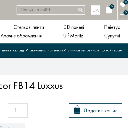
0
0
UA
0
Стельові плити
3D панелі
Плінтус
Арочне обрамлення
Ulf Moritz
Супутні
 ціни зі складу ✓ актуальна наявність ✓ знижки оптовикам і дизайнерам
or FB14 Luxxus
Додати в кошик