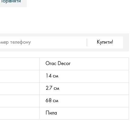
Порівняти
Купити!
Orac Decor
14 см
2.7 см
68 см
Пила