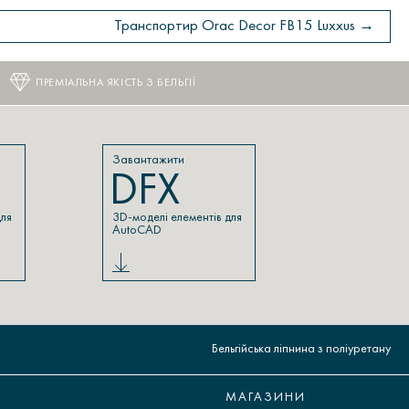
Транспортир Orac Decor FB15 Luxxus →
ПРЕМІАЛЬНА ЯКІСТЬ З БЕЛЬГІЇ
Завантажити
DFX
для
3D-моделі елементів для
AutoCAD
Бельгійська ліпнина з поліуретану
МАГАЗИНИ