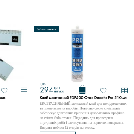
Робимо знижку
ЦІНА
грн
294
штука
xus
Клей монтажний FDP500 Orac Decofix Pro 310 мл
ЕКСТРАСИЛЬНЫЙ монтажний клей для поліуретанових
та пінопластових виробів. Повільно сохне клей, який
забезпечує довговічне кріплення декоративних профілів
на стінах і/або стелях. Підходить для проведення
внутрішніх робіт і застосування на пористих поверхнях.
Витрата тюбика 12 метрів погонних.