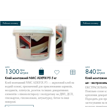
Робимо знижку
Робимо знижку
ЦІНА
ЦІНА
грн
грн
1300
840
штука
штука
Клей монтажний NMC ADEFIX P5 5 кг
Клей монтажни
Клей монтажний NMC ADEFIX P5 — акриловий клей на
мл - экстрасил
водній основі, призначений для приклеювання карнизів,
ЕКСТРАСИЛЬНЫЙ 
молдингів, плінтусів, розеток та інших декоративних
Повільно сохне кл
елементів з пінополістиролу і поліуретану на ДВП, ДСП,
кріплення декорат
гіпсокартон, гіпсоволокно, штукатурку, бетон та інші
Підходить для про
поверхні.
застосування на п
вологих приміщен