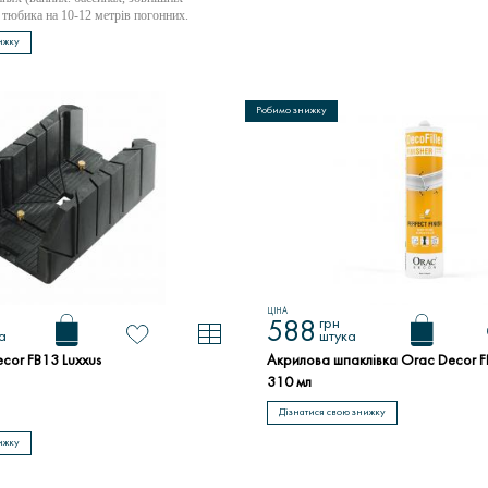
 тюбика на 10-12 метрів погонних.
ижку
Робимо знижку
ЦІНА
грн
588
а
штука
cor FB13 Luxxus
Акрилова шпаклівка Orac Decor FL
310 мл
Дізнатися свою знижку
ижку