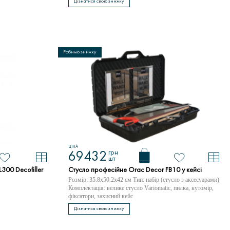
Дізнатися свою знижку
Робимо знижку
ЦІНА
грн
69432
шт
300 Decofiller
Стусло професійне Orac Decor FB10 у кейсі
Розмір: 35.8x50.2x42 см Тип: набір (стусло з аксесуарами)
Комплектація: велике стусло Variomatic, пилка, кутомір,
фіксатори, захисний кейс
Дізнатися свою знижку