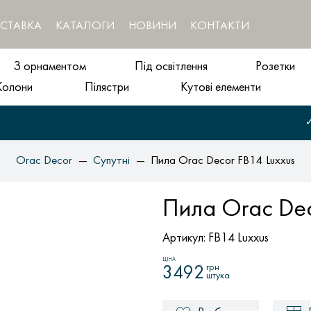
СТАВКА
КАТАЛОГИ
НОВИНИ
КОНТАКТИ
З орнаментом
Під освітлення
Розетки
Колони
Пілястри
Кутові елементи
✓
Orac Decor
Супутні
Пила Orac Decor FB14 Luxxus
Пила Orac Dec
Артикул:
FB14 Luxxus
ЦІНА
грн
3492
штука