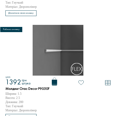
Тип: Гнучкий
Матеріал: Дюрополімер
Дізнатися свою знижку
Робимо знижку
ЦІНА
грн
1392
штука
Молдинг Orac Decor P9050F
Ширина: 1.5
Висота: 2.5
Довжина: 200
Тип: Гнучкий
Матеріал: Дюрополімер