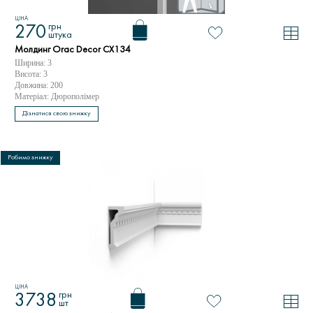
ЦІНА
грн
270
штука
Молдинг Orac Decor CX134
Ширина: 3
Висота: 3
Довжина: 200
Матеріал: Дюрополімер
Дізнатися свою знижку
Робимо знижку
ЦІНА
грн
3738
шт