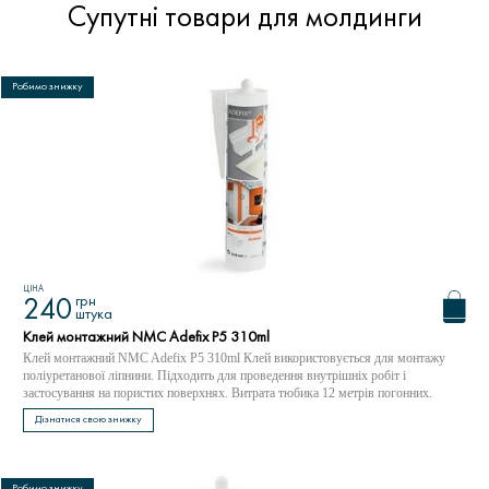
Супутні товари для молдинги
Робимо знижку
ЦІНА
грн
240
штука
Клей монтажний NMC Adefix P5 310ml
Клей монтажний NMC Adefix P5 310ml Клей використовується для монтажу
поліуретанової ліпнини. Підходить для проведення внутрішніх робіт і
застосування на пористих поверхнях. Витрата тюбика 12 метрів погонних.
Дізнатися свою знижку
Робимо знижку