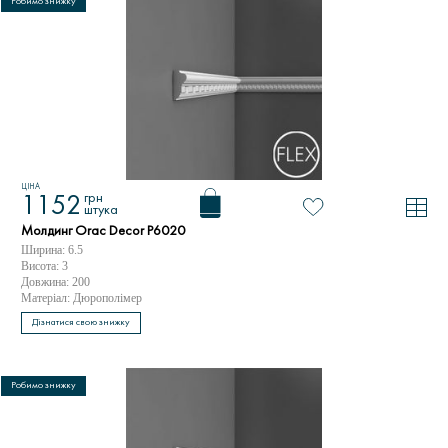
Робимо знижку
ЦІНА
грн
1152
штука
Молдинг Orac Decor P6020
Ширина: 6.5
Висота: 3
Довжина: 200
Матеріал: Дюрополімер
Дізнатися свою знижку
Робимо знижку