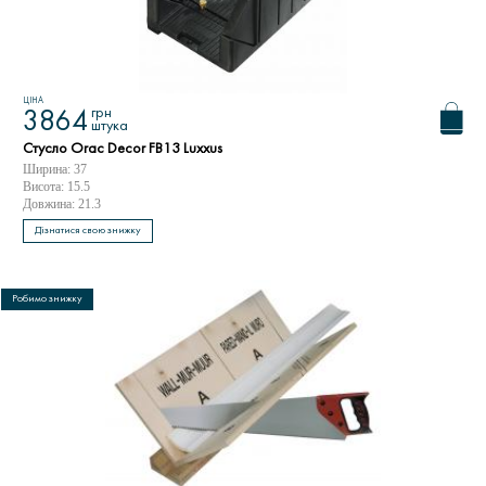
ЦІНА
грн
3864
штука
Стусло Orac Decor FB13 Luxxus
Ширина: 37
Висота: 15.5
Довжина: 21.3
Дізнатися свою знижку
Робимо знижку