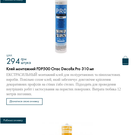
ЦІНА
грн
294
штука
Клей монтажний FDP500 Orac Decofix Pro 310 мл
ЕКСТРАСИЛЬНЫЙ монтажний клей для поліуретанових та пінопластових
виробів. Повільно сохне клей, який забезпечує довговічне кріплення
декоративних профілів на стінах і/або стелях. Підходить для проведення
внутрішніх робіт і застосування на пористих поверхнях. Витрата тюбика 12
метрів погонних.
Дізнатися свою знижку
Робимо знижку