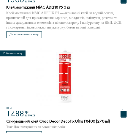
1300
штука
Клей монтажний NMC ADEFIX P5 5 кг
Клей монтажний NMC ADEFIX P5 — акриловий клей на водній основі,
призначений для приклеювання карнизів, молдингів, плінтусів, розеток та
інших декоративних елементів з пінополістиролу і поліуретану на ДВП, ДСП,
гіпсокартон, гіпсоволокно, штукатурку, бетон та інші поверхні.
Дізнатися свою знижку
Робимо знижку
ЦІНА
грн
1488
штука
Стикувальний клей Orac Decor DecoFix Ultra FX400 (270 ml)
Тип: Для внутрішніх та зовнішніх робіт