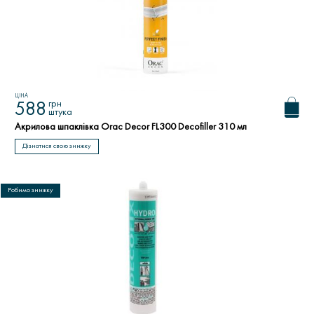
ЦІНА
грн
588
штука
Акрилова шпаклівка Orac Decor FL300 Decofiller 310 мл
Дізнатися свою знижку
Робимо знижку