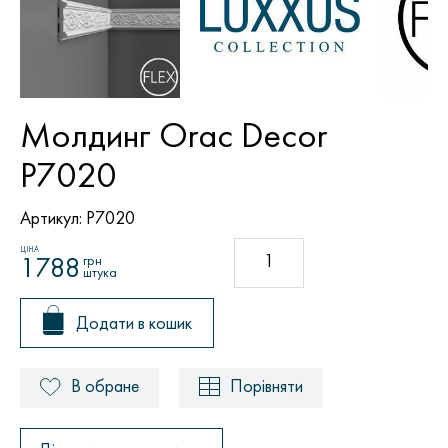
Молдинг Orac Decor
P7020
Артикул:
P7020
ЦІНА
грн
1788
штука
Додати в кошик
В обране
Порівняти