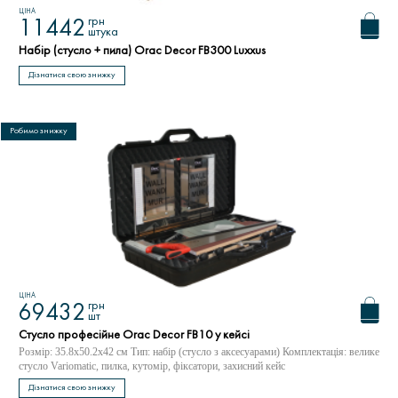
ЦІНА
грн
11442
штука
Набір (стусло + пила) Orac Decor FB300 Luxxus
Дізнатися свою знижку
Робимо знижку
ЦІНА
грн
69432
шт
Стусло професійне Orac Decor FB10 у кейсі
Розмір: 35.8x50.2x42 см Тип: набір (стусло з аксесуарами) Комплектація: велике
стусло Variomatic, пилка, кутомір, фіксатори, захисний кейс
Дізнатися свою знижку