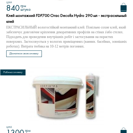
ЦІНА
грн
840
штука
Клей монтажний FDP700 Orac Decofix Hydro 290 мл - экстрасильный
клей
ЕКСТРАСИЛЬНЫЙ вологостійкий монтажний клей. Повільно сохне клей, який
забезпечує довговічне кріплення декоративних профілів на стінах і/або стелях.
Підходить для проведення внутрішніх робіт і застосування на пористих
поверхнях. Застосовується у вологих приміщеннях (ванних. басейнах, зовнішніх
роботах). Витрата тюбика на 10-12 метрів погонних.
Дізнатися свою знижку
Робимо знижку
ЦІНА
грн