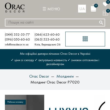
0
0
UA
МЕНЮ
0
(044) 332-33-77
(066) 623-60-60
(096) 050-60-60
(063) 523-60-60
info@oracdecor.in.ua
Київ, Вернадского 26
Ми офіційні дилери ліпнини Orac Decor в Україні
✓ ціни зі складу ✓ актуальна наявність ✓ знижки оптовикам і
дизайнерам
Orac Decor
Молдинги
Молдинг Orac Decor P7020
Робимо знижку