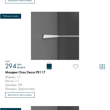
Дізнатися свою знижку
Робимо знижку
ЦІНА
грн
294
штука
Молдинг Orac Decor PX117
Ширина: 3.5
Висота: 1.5
Довжина: 200
Матеріал: Дюрополімер
Дізнатися свою знижку