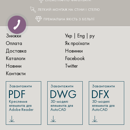
ЕЛЕМЕНТАРНО ФАРБУВАТИ
ЛЕГКИЙ МОНТАЖ НА СТІНИ І СТЕЛЮ
ПРЕМІАЛЬНА ЯКІСТЬ З БЕЛЬГІЇ
Знижки
Укр |
Eng
|
ру
Оплата
Як проїхати
Доставка
Новинки
Каталоги
Facebook
Новини
Twitter
Контакти
Завантажити
Завантажити
Завантажити
PDF
DWG
DFX
Креслення
3D-моделі
3D-моделі
елементів для
елементів для
елементів для
Adobe Reader
AutoCAD
AutoCAD