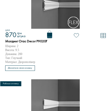
ЦІНА
грн
870
штука
Молдинг Orac Decor P9020F
Ширина: 2
Висота: 9.5
Довжина: 200
Тип: Гнучкий
Матеріал: Дюрополімер
Дізнатися свою знижку
Робимо знижку